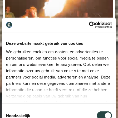
Deze website maakt gebruik van cookies
We gebruiken cookies om content en advertenties te
personaliseren, om functies voor social media te bieden
en om ons websiteverkeer te analyseren. Ook delen we
informatie over uw gebruik van onze site met onze
partners voor social media, adverteren en analyse. Deze
partners kunnen deze gegevens combineren met andere
informatie die u aan ze heeft verstrekt of die ze hebben
verzameld op basis van uw gebruik van hun
services. Via de cookie-instellingen (icoontje verschijnt
links onderin de website) kunt u uw toestemming op elk
Toestemmingsselectie
moment wijzigen of intrekken.
Noodzakelijk