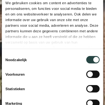
We gebruiken cookies om content en advertenties te
personaliseren, om functies voor social media te bieden
en om ons websiteverkeer te analyseren. Ook delen we
informatie over uw gebruik van onze site met onze
partners voor social media, adverteren en analyse. Deze
partners kunnen deze gegevens combineren met andere
informatie die u aan ze heeft verstrekt of die ze hebben
verzameld op basis van uw gebruik van hun
services. Via de cookie-instellingen (icoontje verschijnt
links onderin de website) kunt u uw toestemming op elk
Toestemmingsselectie
moment wijzigen of intrekken.
Noodzakelijk
Voorkeuren
Statistieken
Marketing