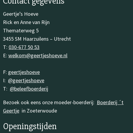
Contact gegevens
Geertje’s Hoeve
Rick en Anne van Rijn
Thematerweg 5
3455 SM Haarzuilens – Utrecht
T:
030-677 50 53
E:
welkom@geertjeshoeve.nl
F:
geertjeshoeve
I:
@geertjeshoeve
T:
@beleefboerderij
Bezoek ook eens onze moeder-boerderij:
Boerderij ´t
Geertje
in Zoeterwoude
Openingstijden