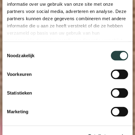
informatie over uw gebruik van onze site met onze
partners voor social media, adverteren en analyse. Deze
partners kunnen deze gegevens combineren met andere
informatie die u aan ze heeft verstrekt of die ze hebben
verzameld op basis van uw gebruik van hun
services. Via de cookie-instellingen (icoontje verschijnt
links onderin de website) kunt u uw toestemming op elk
Toestemmingsselectie
moment wijzigen of intrekken.
Noodzakelijk
Voorkeuren
Statistieken
Marketing